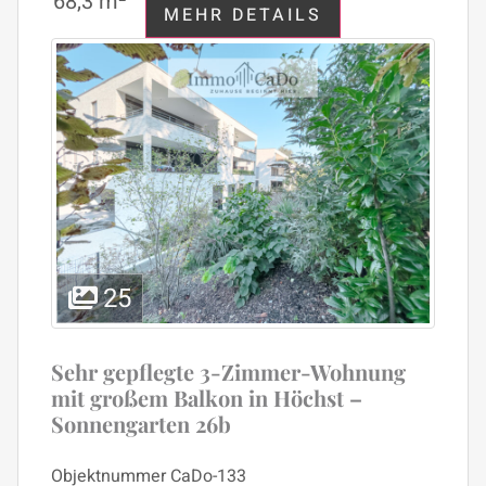
68,3 m²
MEHR DETAILS
25
Sehr gepflegte 3-Zimmer-Wohnung
mit großem Balkon in Höchst –
Sonnengarten 26b
Objektnummer
CaDo-133