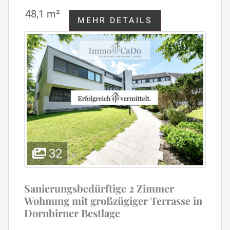
48,1 m²
MEHR DETAILS
32
Sanierungsbedürftige 2 Zimmer
Wohnung mit großzügiger Terrasse in
Dornbirner Bestlage